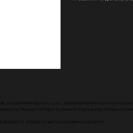
еев, сохранением прогресса, но с выключенным интернетом на конс
ккаунтах. Пока нет интернета, можете играть в игру сколько хотите
ой прогресс и трофеи остаются на выданном аккаунте.