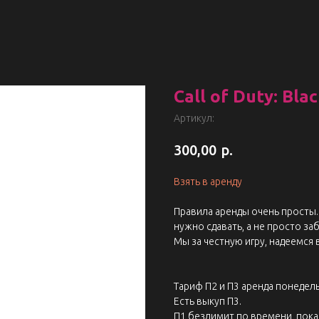
Call of Duty: Bla
Артикул:
р.
300,00
Взять в аренду
Правила аренды очень просты. 
нужно сдавать, а не просто заб
Мы за честную игру, надеемся 
Тариф П2 и П3 аренда понедель
Есть выкуп П3.
П1 безлимит по времени, пока 