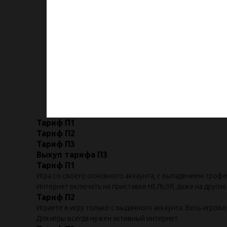
Тариф П1
Тариф П2
Тариф П3
Выкуп тарифа П3
Тариф П1
Игра со своего основного аккаунта, с выпадением троф
Интернет включать на приставке НЕЛЬЗЯ, даже на других а
Тариф П2
Играете в игру только с выданного аккаунта. Весь игров
Для игры всегда нужен активный интернет.