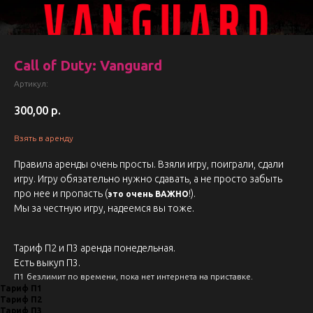
Call of Duty: Vanguard
Артикул:
300,00
р.
Взять в аренду
Правила аренды очень просты. Взяли игру, поиграли, сдали
игру. Игру обязательно нужно сдавать, а не просто забыть
про нее и пропасть (
!).
это очень ВАЖНО
Мы за честную игру, надеемся вы тоже.
Тариф П2 и П3 аренда понедельная.
Есть выкуп П3.
П1 безлимит по времени, пока нет интернета на приставке.
Тариф П1
Тариф П2
Тариф П3