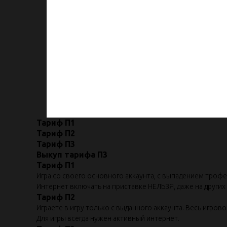
Тариф П1
Тариф П2
Тариф П3
Выкуп тарифа П3
Тариф П1
Игра со своего основного аккаунта, с выпадением троф
Интернет включать на приставке НЕЛЬЗЯ, даже на других а
Тариф П2
Играете в игру только с выданного аккаунта. Весь игров
Для игры всегда нужен активный интернет.