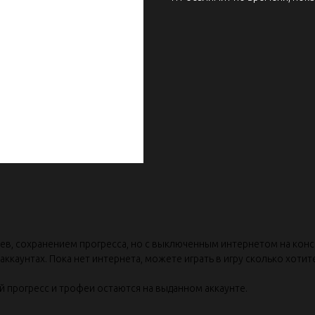
еев, сохранением прогресса, но с выключенным интернетом на конс
ккаунтах. Пока нет интернета, можете играть в игру сколько хотите
ой прогресс и трофеи остаются на выданном аккаунте.