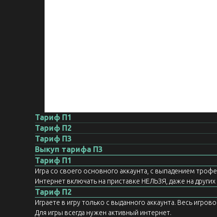
Тариф П1
Тариф П2
Тариф П3
Выкуп тарифа П3
Тариф П1
Игра со своего основного аккаунта, с выпадением троф
Интернет включать на приставке НЕЛЬЗЯ, даже на других а
Тариф П2
Играете в игру только с выданного аккаунта. Весь игров
Для игры всегда нужен активный интернет.