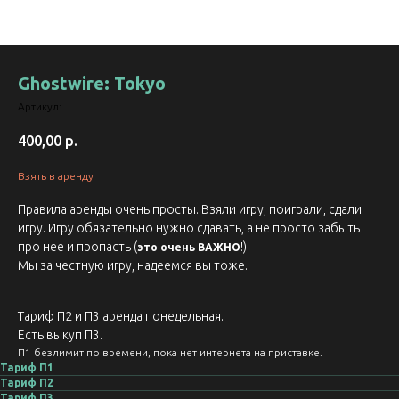
Ghostwire: Tokyo
Артикул:
400,00
р.
Взять в аренду
Правила аренды очень просты. Взяли игру, поиграли, сдали
игру. Игру обязательно нужно сдавать, а не просто забыть
про нее и пропасть (
!).
это очень ВАЖНО
Мы за честную игру, надеемся вы тоже.
Тариф П2 и П3 аренда понедельная.
Есть выкуп П3.
П1 безлимит по времени, пока нет интернета на приставке.
Тариф П1
Тариф П2
Тариф П3