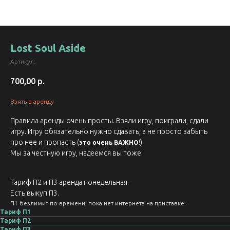
Lost Soul Aside
Артикул:
700,00
р.
Взять в аренду
Правила аренды очень просты. Взяли игру, поиграли, сдали
игру. Игру обязательно нужно сдавать, а не просто забыть
про нее и пропасть (
!).
это очень ВАЖНО
Мы за честную игру, надеемся вы тоже.
Тариф П2 и П3 аренда понедельная.
Есть выкуп П3.
П1 безлимит по времени, пока нет интернета на приставке.
Тариф П1
Тариф П2
Тариф П3