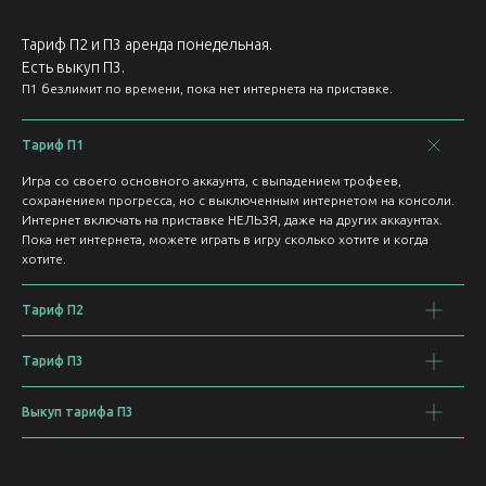
Тариф П2 и П3 аренда понедельная.
Есть выкуп П3.
П1 безлимит по времени, пока нет интернета на приставке.
Тариф П1
Игра со своего основного аккаунта, с выпадением трофеев,
сохранением прогресса, но с выключенным интернетом на консоли.
Интернет включать на приставке НЕЛЬЗЯ, даже на других аккаунтах.
Пока нет интернета, можете играть в игру сколько хотите и когда
хотите.
Тариф П2
Тариф П3
Выкуп тарифа П3