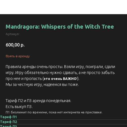
Mandragora: Whispers of the Witch Tree
Артикул:
600,00
р.
Взять в аренду
Правила аренды очень просты. Взяли игру, поиграли, сдали
игру. Игру обязательно нужно сдавать, а не просто забыть
про нее и пропасть (
!).
это очень ВАЖНО
Мы за честную игру, надеемся вы тоже.
Тариф П2 и П3 аренда понедельная.
Есть выкуп П3.
П1 безлимит по времени, пока нет интернета на приставке.
Тариф П1
Тариф П2
Тариф П3