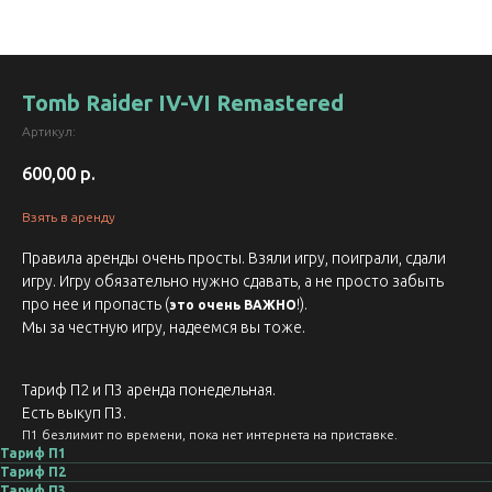
Tomb Raider IV-VI Remastered
Артикул:
600,00
р.
Взять в аренду
Правила аренды очень просты. Взяли игру, поиграли, сдали
игру. Игру обязательно нужно сдавать, а не просто забыть
про нее и пропасть (
!).
это очень ВАЖНО
Мы за честную игру, надеемся вы тоже.
Тариф П2 и П3 аренда понедельная.
Есть выкуп П3.
П1 безлимит по времени, пока нет интернета на приставке.
Тариф П1
Тариф П2
Тариф П3