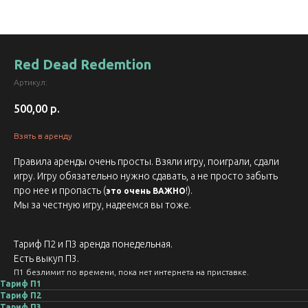
Red Dead Redemtion
Артикул:
500,00
р.
Взять в аренду
Правила аренды очень просты. Взяли игру, поиграли, сдали
игру. Игру обязательно нужно сдавать, а не просто забыть
про нее и пропасть (
!).
это очень ВАЖНО
Мы за честную игру, надеемся вы тоже.
Тариф П2 и П3 аренда понедельная.
Есть выкуп П3.
П1 безлимит по времени, пока нет интернета на приставке.
Тариф П1
Тариф П2
Тариф П3