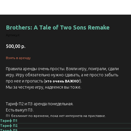
Brothers: A Tale of Two Sons Remake
Артикул:
500,00
р.
Взять в аренду
Правила аренды очень просты. Взяли игру, поиграли, сдали
игру. Игру обязательно нужно сдавать, а не просто забыть
про нее и пропасть (
!).
это очень ВАЖНО
Мы за честную игру, надеемся вы тоже.
Тариф П2 и П3 аренда понедельная.
Есть выкуп П3.
П1 безлимит по времени, пока нет интернета на приставке.
Тариф П1
Тариф П2
Тариф П3