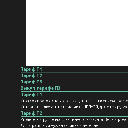
Тариф П1
Тариф П2
Тариф П3
Выкуп тарифа П3
Тариф П1
Игра со своего основного аккаунта, с выпадением троф
Интернет включать на приставке НЕЛЬЗЯ, даже на других а
Тариф П2
Играете в игру только с выданного аккаунта. Весь игров
Для игры всегда нужен активный интернет.