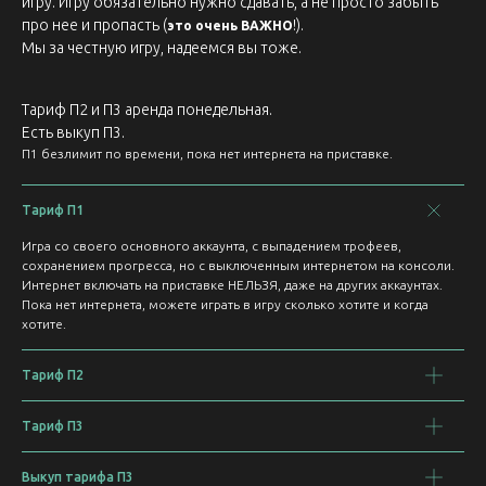
игру. Игру обязательно нужно сдавать, а не просто забыть
про нее и пропасть (
!).
это очень ВАЖНО
Мы за честную игру, надеемся вы тоже.
Тариф П2 и П3 аренда понедельная.
Есть выкуп П3.
П1 безлимит по времени, пока нет интернета на приставке.
Тариф П1
Игра со своего основного аккаунта, с выпадением трофеев,
сохранением прогресса, но с выключенным интернетом на консоли.
Интернет включать на приставке НЕЛЬЗЯ, даже на других аккаунтах.
Пока нет интернета, можете играть в игру сколько хотите и когда
хотите.
Тариф П2
Тариф П3
Выкуп тарифа П3