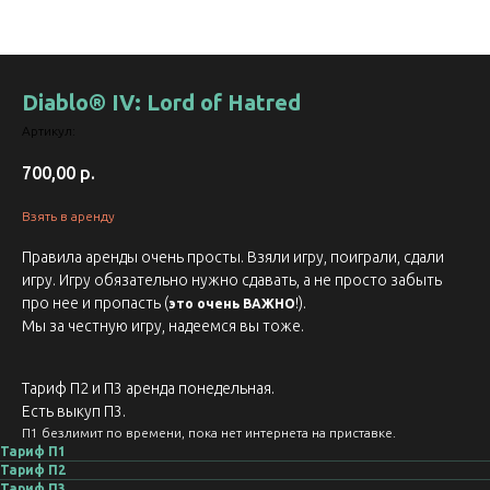
Diablo® IV: Lord of Hatred
Артикул:
700,00
р.
Взять в аренду
Правила аренды очень просты. Взяли игру, поиграли, сдали
игру. Игру обязательно нужно сдавать, а не просто забыть
про нее и пропасть (
!).
это очень ВАЖНО
Мы за честную игру, надеемся вы тоже.
Тариф П2 и П3 аренда понедельная.
Есть выкуп П3.
П1 безлимит по времени, пока нет интернета на приставке.
Тариф П1
Тариф П2
Тариф П3