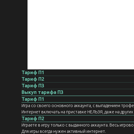
Тариф П1
Тариф П2
Тариф П3
Выкуп тарифа П3
Тариф П1
Игра со своего основного аккаунта, с выпадением троф
Интернет включать на приставке НЕЛЬЗЯ, даже на других а
Тариф П2
Играете в игру только с выданного аккаунта. Весь игров
Для игры всегда нужен активный интернет.