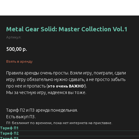
Metal Gear Solid: Master Collection Vol.1
Артикул:
500,00
р.
Взять в аренду
Правила аренды очень просты. Взяли игру, поиграли, сдали
игру. Игру обязательно нужно сдавать, а не просто забыть
про нее и пропасть (
!).
это очень ВАЖНО
Мы за честную игру, надеемся вы тоже.
Тариф П2 и П3 аренда понедельная.
Есть выкуп П3.
П1 безлимит по времени, пока нет интернета на приставке.
Тариф П1
Тариф П2
Тариф П3