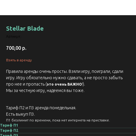
Stellar Blade
Артикул:
700,00
р.
Взять в аренду
Правила аренды очень просты. Взяли игру, поиграли, сдали
игру. Игру обязательно нужно сдавать, а не просто забыть
про нее и пропасть (
!).
это очень ВАЖНО
Мы за честную игру, надеемся вы тоже.
Тариф П2 и П3 аренда понедельная.
Есть выкуп П3.
П1 безлимит по времени, пока нет интернета на приставке.
Тариф П1
Тариф П2
Тариф П3