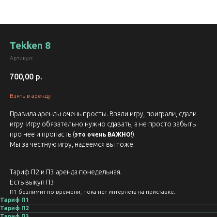
Tekken 8
Артикул:
700,00
р.
Взять в аренду
Правила аренды очень просты. Взяли игру, поиграли, сдали
игру. Игру обязательно нужно сдавать, а не просто забыть
про нее и пропасть (
!).
это очень ВАЖНО
Мы за честную игру, надеемся вы тоже.
Тариф П2 и П3 аренда понедельная.
Есть выкуп П3.
П1 безлимит по времени, пока нет интернета на приставке.
Тариф П1
Тариф П2
Тариф П3