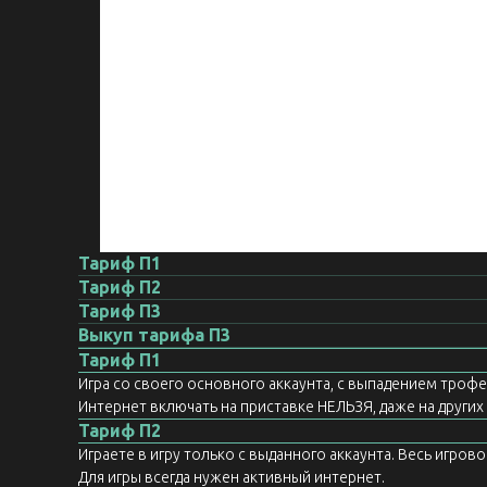
Тариф П1
Тариф П2
Тариф П3
Выкуп тарифа П3
Тариф П1
Игра со своего основного аккаунта, с выпадением троф
Интернет включать на приставке НЕЛЬЗЯ, даже на других а
Тариф П2
Играете в игру только с выданного аккаунта. Весь игров
Для игры всегда нужен активный интернет.