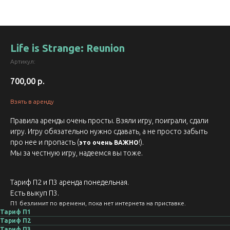
Life is Strange: Reunion
Артикул:
700,00
р.
Взять в аренду
Правила аренды очень просты. Взяли игру, поиграли, сдали
игру. Игру обязательно нужно сдавать, а не просто забыть
про нее и пропасть (
!).
это очень ВАЖНО
Мы за честную игру, надеемся вы тоже.
Тариф П2 и П3 аренда понедельная.
Есть выкуп П3.
П1 безлимит по времени, пока нет интернета на приставке.
Тариф П1
Тариф П2
Тариф П3