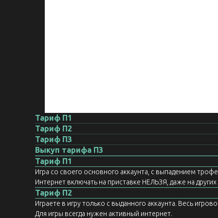
Тариф П1
Тариф П2
Тариф П3
Выкуп тарифа П3
Тариф П1
Игра со своего основного аккаунта, с выпадением троф
Интернет включать на приставке НЕЛЬЗЯ, даже на других а
Тариф П2
Играете в игру только с выданного аккаунта. Весь игров
Для игры всегда нужен активный интернет.