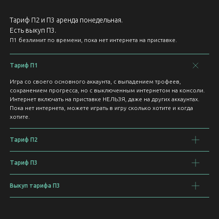
Тариф П2 и П3 аренда понедельная.
Есть выкуп П3.
П1 безлимит по времени, пока нет интернета на приставке.
Тариф П1
Игра со своего основного аккаунта, с выпадением трофеев,
сохранением прогресса, но с выключенным интернетом на консоли.
Интернет включать на приставке НЕЛЬЗЯ, даже на других аккаунтах.
Пока нет интернета, можете играть в игру сколько хотите и когда
хотите.
Тариф П2
Тариф П3
Выкуп тарифа П3