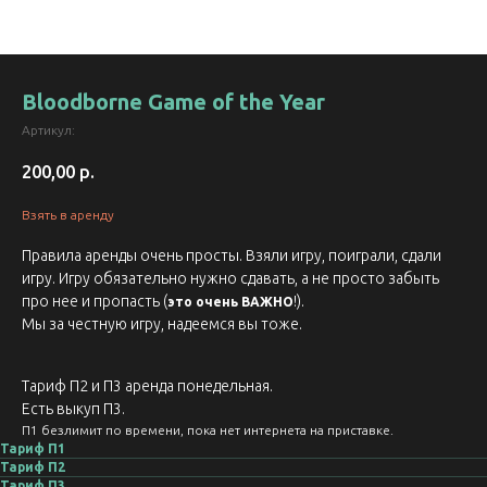
Bloodborne Game of the Year
Артикул:
200,00
р.
Взять в аренду
Правила аренды очень просты. Взяли игру, поиграли, сдали
игру. Игру обязательно нужно сдавать, а не просто забыть
про нее и пропасть (
!).
это очень ВАЖНО
Мы за честную игру, надеемся вы тоже.
Тариф П2 и П3 аренда понедельная.
Есть выкуп П3.
П1 безлимит по времени, пока нет интернета на приставке.
Тариф П1
Тариф П2
Тариф П3