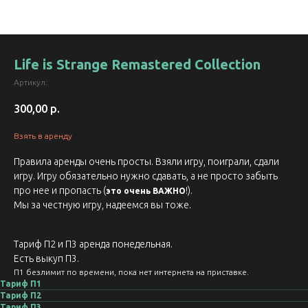
Life is Strange Remastered Collection
Артикул:
300,00
р.
Взять в аренду
Правила аренды очень просты. Взяли игру, поиграли, сдали
игру. Игру обязательно нужно сдавать, а не просто забыть
про нее и пропасть (
!).
это очень ВАЖНО
Мы за честную игру, надеемся вы тоже.
Тариф П2 и П3 аренда понедельная.
Есть выкуп П3.
П1 безлимит по времени, пока нет интернета на приставке.
Тариф П1
Тариф П2
Тариф П3