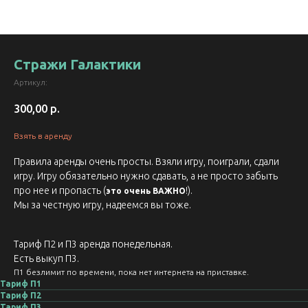
Стражи Галактики
Артикул:
300,00
р.
Взять в аренду
Правила аренды очень просты. Взяли игру, поиграли, сдали
игру. Игру обязательно нужно сдавать, а не просто забыть
про нее и пропасть (
!).
это очень ВАЖНО
Мы за честную игру, надеемся вы тоже.
Тариф П2 и П3 аренда понедельная.
Есть выкуп П3.
П1 безлимит по времени, пока нет интернета на приставке.
Тариф П1
Тариф П2
Тариф П3