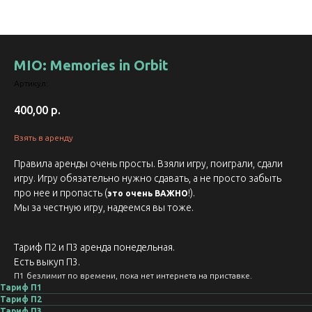
MIO: Memories in Orbit
Артикул:
400,00
р.
Взять в аренду
Правила аренды очень просты. Взяли игру, поиграли, сдали
игру. Игру обязательно нужно сдавать, а не просто забыть
про нее и пропасть (
!).
это очень ВАЖНО
Мы за честную игру, надеемся вы тоже.
Тариф П2 и П3 аренда понедельная.
Есть выкуп П3.
П1 безлимит по времени, пока нет интернета на приставке.
Тариф П1
Тариф П2
Тариф П3