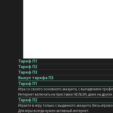
Тариф П1
Тариф П2
Тариф П3
Выкуп тарифа П3
Тариф П1
Игра со своего основного аккаунта, с выпадением троф
Интернет включать на приставке НЕЛЬЗЯ, даже на других а
Тариф П2
Играете в игру только с выданного аккаунта. Весь игров
Для игры всегда нужен активный интернет.