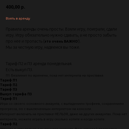
400,00
р.
Взять в аренду
Правила аренды очень просты. Взяли игру, поиграли, сдали
игру. Игру обязательно нужно сдавать, а не просто забыть
про нее и пропасть (
!).
это очень ВАЖНО
Мы за честную игру, надеемся вы тоже.
Тариф П2 и П3 аренда понедельная.
Есть выкуп П3.
П1 безлимит по времени, пока нет интернета на приставке.
Тариф П1
Тариф П2
Тариф П3
Выкуп тарифа П3
Тариф П1
Игра со своего основного аккаунта, с выпадением трофеев, сохранением
прогресса, но с выключенным интернетом на консоли.
Интернет включать на приставке НЕЛЬЗЯ, даже на других аккаунтах. Пока нет
интернета, можете играть в игру сколько хотите и когда хотите.
Тариф П2
Играете в игру только с выданного аккаунта. Весь игровой прогресс и