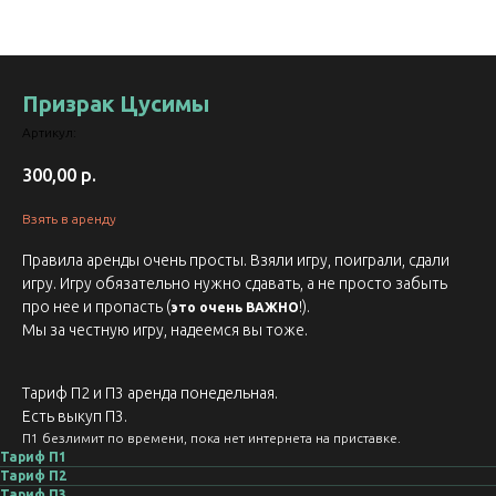
Призрак Цусимы
Артикул:
300,00
р.
Взять в аренду
Правила аренды очень просты. Взяли игру, поиграли, сдали
игру. Игру обязательно нужно сдавать, а не просто забыть
про нее и пропасть (
!).
это очень ВАЖНО
Мы за честную игру, надеемся вы тоже.
Тариф П2 и П3 аренда понедельная.
Есть выкуп П3.
П1 безлимит по времени, пока нет интернета на приставке.
Тариф П1
Тариф П2
Тариф П3