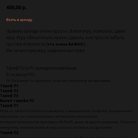
400,00
р.
Взять в аренду
Правила аренды очень просты. Взяли игру, поиграли, сдали
игру. Игру обязательно нужно сдавать, а не просто забыть
про нее и пропасть (
!).
это очень ВАЖНО
Мы за честную игру, надеемся вы тоже.
Тариф П2 и П3 аренда понедельная.
Есть выкуп П3.
П1 безлимит по времени, пока нет интернета на приставке.
Тариф П1
Тариф П2
Тариф П3
Выкуп тарифа П3
Тариф П1
Игра со своего основного аккаунта, с выпадением трофеев, сохранением
прогресса, но с выключенным интернетом на консоли.
Интернет включать на приставке НЕЛЬЗЯ, даже на других аккаунтах. Пока нет
интернета, можете играть в игру сколько хотите и когда хотите.
Тариф П2
Играете в игру только с выданного аккаунта. Весь игровой прогресс и