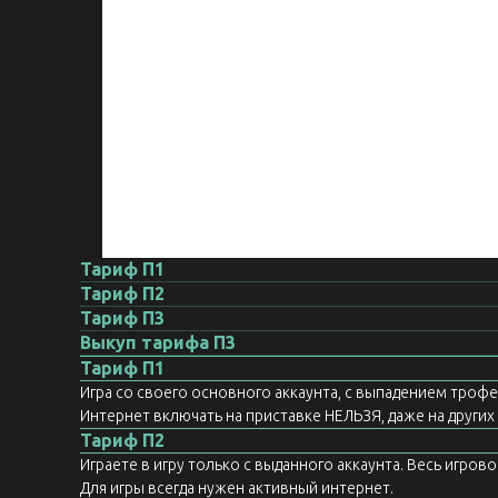
Тариф П1
Тариф П2
Тариф П3
Выкуп тарифа П3
Тариф П1
Игра со своего основного аккаунта, с выпадением троф
Интернет включать на приставке НЕЛЬЗЯ, даже на других а
Тариф П2
Играете в игру только с выданного аккаунта. Весь игров
Для игры всегда нужен активный интернет.