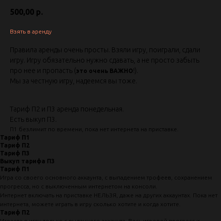
500,00
р.
Взять в аренду
Правила аренды очень просты. Взяли игру, поиграли, сдали
игру. Игру обязательно нужно сдавать, а не просто забыть
про нее и пропасть (
!).
это очень ВАЖНО
Мы за честную игру, надеемся вы тоже.
Тариф П2 и П3 аренда понедельная.
Есть выкуп П3.
П1 безлимит по времени, пока нет интернета на приставке.
Тариф П1
Тариф П2
Тариф П3
Выкуп тарифа П3
Тариф П1
Игра со своего основного аккаунта, с выпадением трофеев, сохранением
прогресса, но с выключенным интернетом на консоли.
Интернет включать на приставке НЕЛЬЗЯ, даже на других аккаунтах. Пока нет
интернета, можете играть в игру сколько хотите и когда хотите.
Тариф П2
Играете в игру только с выданного аккаунта. Весь игровой прогресс и