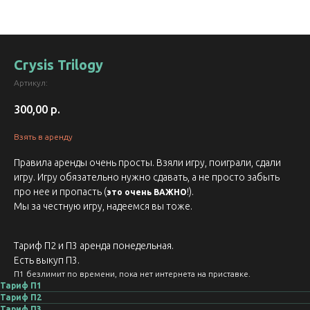
Crysis Trilogy
Артикул:
300,00
р.
Взять в аренду
Правила аренды очень просты. Взяли игру, поиграли, сдали
игру. Игру обязательно нужно сдавать, а не просто забыть
про нее и пропасть (
!).
это очень ВАЖНО
Мы за честную игру, надеемся вы тоже.
Тариф П2 и П3 аренда понедельная.
Есть выкуп П3.
П1 безлимит по времени, пока нет интернета на приставке.
Тариф П1
Тариф П2
Тариф П3