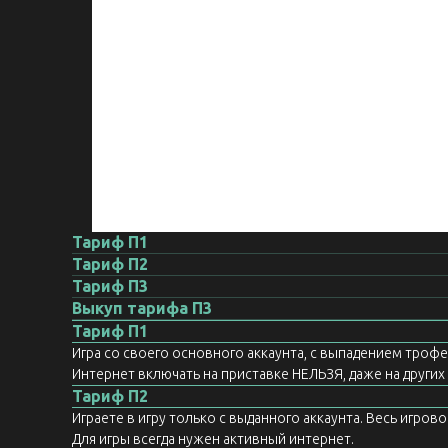
Тариф П1
Тариф П2
Тариф П3
Выкуп тарифа П3
Тариф П1
Игра со своего основного аккаунта, с выпадением троф
Интернет включать на приставке НЕЛЬЗЯ, даже на других а
Тариф П2
Играете в игру только с выданного аккаунта. Весь игров
Для игры всегда нужен активный интернет.