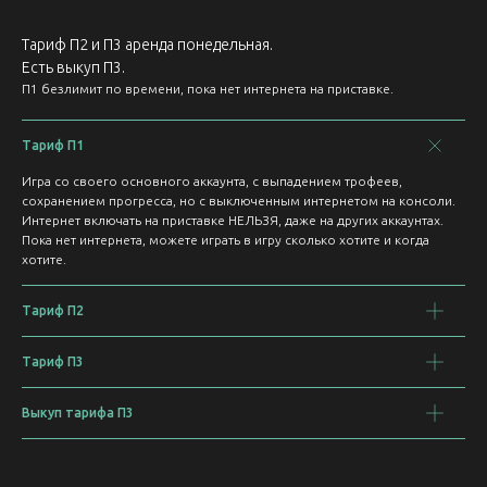
Тариф П2 и П3 аренда понедельная.
Есть выкуп П3.
П1 безлимит по времени, пока нет интернета на приставке.
Тариф П1
Игра со своего основного аккаунта, с выпадением трофеев,
сохранением прогресса, но с выключенным интернетом на консоли.
Интернет включать на приставке НЕЛЬЗЯ, даже на других аккаунтах.
Пока нет интернета, можете играть в игру сколько хотите и когда
хотите.
Тариф П2
Тариф П3
Выкуп тарифа П3