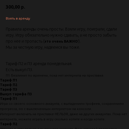
300,00
р.
Взять в аренду
Правила аренды очень просты. Взяли игру, поиграли, сдали
игру. Игру обязательно нужно сдавать, а не просто забыть
про нее и пропасть (
!).
это очень ВАЖНО
Мы за честную игру, надеемся вы тоже.
Тариф П2 и П3 аренда понедельная.
Есть выкуп П3.
П1 безлимит по времени, пока нет интернета на приставке.
Тариф П1
Тариф П2
Тариф П3
Выкуп тарифа П3
Тариф П1
Игра со своего основного аккаунта, с выпадением трофеев, сохранением
прогресса, но с выключенным интернетом на консоли.
Интернет включать на приставке НЕЛЬЗЯ, даже на других аккаунтах. Пока нет
интернета, можете играть в игру сколько хотите и когда хотите.
Тариф П2
Играете в игру только с выданного аккаунта. Весь игровой прогресс и