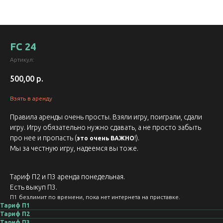
FC 24
Артикул:
500,00
р.
Взять в аренду
Правила аренды очень просты. Взяли игру, поиграли, сдали
игру. Игру обязательно нужно сдавать, а не просто забыть
про нее и пропасть (
!).
это очень ВАЖНО
Мы за честную игру, надеемся вы тоже.
Тариф П2 и П3 аренда понедельная.
Есть выкуп П3.
П1 безлимит по времени, пока нет интернета на приставке.
Тариф П1
Тариф П2
Тариф П3