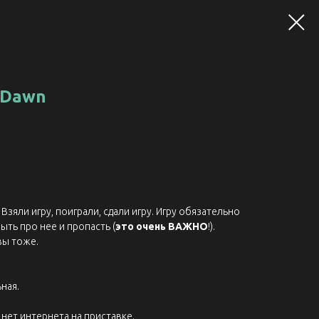
 Dawn
Взяли игру, поиграли, сдали игру. Игру обязательно
ыть про нее и пропасть (
это очень ВАЖНО
!).
вы тоже.
ная.
нет интернета на приставке.