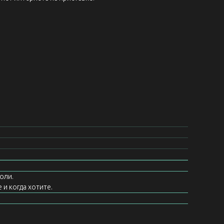
оли.
 и когда хотите.