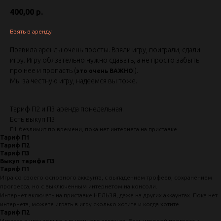
400,00
р.
Взять в аренду
Правила аренды очень просты. Взяли игру, поиграли, сдали
игру. Игру обязательно нужно сдавать, а не просто забыть
про нее и пропасть (
!).
это очень ВАЖНО
Мы за честную игру, надеемся вы тоже.
Тариф П2 и П3 аренда понедельная.
Есть выкуп П3.
П1 безлимит по времени, пока нет интернета на приставке.
Тариф П1
Тариф П2
Тариф П3
Выкуп тарифа П3
Тариф П1
Игра со своего основного аккаунта, с выпадением трофеев, сохранением
прогресса, но с выключенным интернетом на консоли.
Интернет включать на приставке НЕЛЬЗЯ, даже на других аккаунтах. Пока нет
интернета, можете играть в игру сколько хотите и когда хотите.
Тариф П2
Играете в игру только с выданного аккаунта. Весь игровой прогресс и