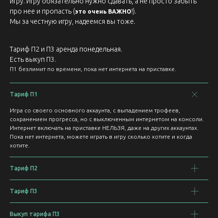
игру. Игру обязательно нужно сдавать, а не просто забыть
про нее и пропасть (
!).
это очень ВАЖНО
Мы за честную игру, надеемся вы тоже.
Тариф П2 и П3 аренда понедельная.
Есть выкуп П3.
П1 безлимит по времени, пока нет интернета на приставке.
Тариф П1
Игра со своего основного аккаунта, с выпадением трофеев,
сохранением прогресса, но с выключенным интернетом на консоли.
Интернет включать на приставке НЕЛЬЗЯ, даже на других аккаунтах.
Пока нет интернета, можете играть в игру сколько хотите и когда
хотите.
Тариф П2
Тариф П3
Выкуп тарифа П3