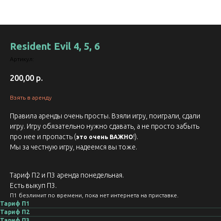
Resident Evil 4, 5, 6
Артикул:
200,00
р.
Взять в аренду
Правила аренды очень просты. Взяли игру, поиграли, сдали
игру. Игру обязательно нужно сдавать, а не просто забыть
про нее и пропасть (
!).
это очень ВАЖНО
Мы за честную игру, надеемся вы тоже.
Тариф П2 и П3 аренда понедельная.
Есть выкуп П3.
П1 безлимит по времени, пока нет интернета на приставке.
Тариф П1
Тариф П2
Тариф П3