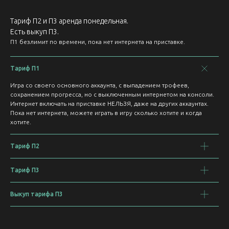
Тариф П2 и П3 аренда понедельная.
Есть выкуп П3.
П1 безлимит по времени, пока нет интернета на приставке.
Тариф П1
Игра со своего основного аккаунта, с выпадением трофеев,
сохранением прогресса, но с выключенным интернетом на консоли.
Интернет включать на приставке НЕЛЬЗЯ, даже на других аккаунтах.
Пока нет интернета, можете играть в игру сколько хотите и когда
хотите.
Тариф П2
Тариф П3
Выкуп тарифа П3