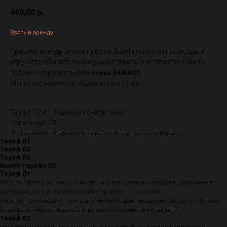
400,00
р.
Взять в аренду
Правила аренды очень просты. Взяли игру, поиграли, сдали
игру. Игру обязательно нужно сдавать, а не просто забыть
про нее и пропасть (
!).
это очень ВАЖНО
Мы за честную игру, надеемся вы тоже.
Тариф П2 и П3 аренда понедельная.
Есть выкуп П3.
П1 безлимит по времени, пока нет интернета на приставке.
Тариф П1
Тариф П2
Тариф П3
Выкуп тарифа П3
Тариф П1
Игра со своего основного аккаунта, с выпадением трофеев, сохранением
прогресса, но с выключенным интернетом на консоли.
Интернет включать на приставке НЕЛЬЗЯ, даже на других аккаунтах. Пока нет
интернета, можете играть в игру сколько хотите и когда хотите.
Тариф П2
Играете в игру только с выданного аккаунта. Весь игровой прогресс и