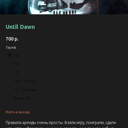
Until Dawn
700
р.
Тариф
П2
П3
П1
П3 - 1 Месяц
П3 - 2 Месяца
Выкуп П3
Взять в аренду
Правила аренды очень просты. Взяли игру, поиграли, сдали