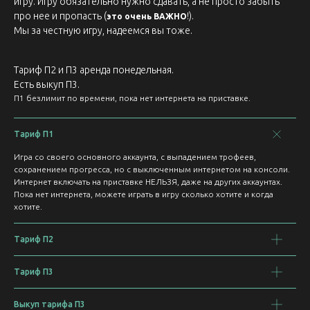
игру. Игру обязательно нужно сдавать, а не просто забыть
про нее и пропасть (
!).
это очень ВАЖНО
Мы за честную игру, надеемся вы тоже.
Тариф П2 и П3 аренда понедельная.
Есть выкуп П3.
П1 безлимит по времени, пока нет интернета на приставке.
Тариф П1
Игра со своего основного аккаунта, с выпадением трофеев,
сохранением прогресса, но с выключенным интернетом на консоли.
Интернет включать на приставке НЕЛЬЗЯ, даже на других аккаунтах.
Пока нет интернета, можете играть в игру сколько хотите и когда
хотите.
Тариф П2
Тариф П3
Выкуп тарифа П3