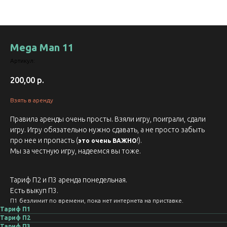
Mega Man 11
Артикул:
200,00
р.
Взять в аренду
Правила аренды очень просты. Взяли игру, поиграли, сдали
игру. Игру обязательно нужно сдавать, а не просто забыть
про нее и пропасть (
!).
это очень ВАЖНО
Мы за честную игру, надеемся вы тоже.
Тариф П2 и П3 аренда понедельная.
Есть выкуп П3.
П1 безлимит по времени, пока нет интернета на приставке.
Тариф П1
Тариф П2
Тариф П3