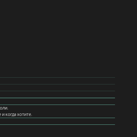
оли.
 и когда хотите.