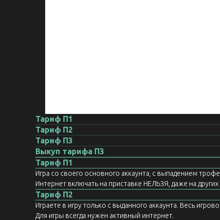
Тариф П1
Тариф П2
Тариф П3
Выкуп тарифа П3
Тариф П1
Игра со своего основного аккаунта, с выпадением троф
Интернет включать на приставке НЕЛЬЗЯ, даже на других а
Тариф П2
Играете в игру только с выданного аккаунта. Весь игров
Для игры всегда нужен активный интернет.