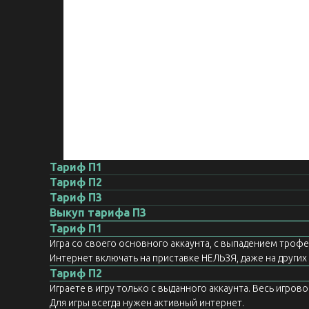
Тариф П1
Тариф П2
Тариф П3
Выкуп тарифа П3
Тариф П1
Игра со своего основного аккаунта, с выпадением троф
Интернет включать на приставке НЕЛЬЗЯ, даже на других а
Тариф П2
Играете в игру только с выданного аккаунта. Весь игров
Для игры всегда нужен активный интернет.