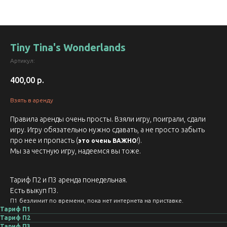
Tiny Tina's Wonderlands
Артикул:
400,00
р.
Взять в аренду
Правила аренды очень просты. Взяли игру, поиграли, сдали
игру. Игру обязательно нужно сдавать, а не просто забыть
про нее и пропасть (
!).
это очень ВАЖНО
Мы за честную игру, надеемся вы тоже.
Тариф П2 и П3 аренда понедельная.
Есть выкуп П3.
П1 безлимит по времени, пока нет интернета на приставке.
Тариф П1
Тариф П2
Тариф П3