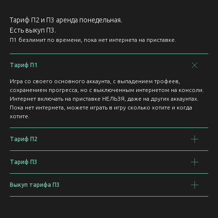
Тариф П2 и П3 аренда понедельная.
Есть выкуп П3.
П1 безлимит по времени, пока нет интернета на приставке.
Тариф П1
Игра со своего основного аккаунта, с выпадением трофеев,
сохранением прогресса, но с выключенным интернетом на консоли.
Интернет включать на приставке НЕЛЬЗЯ, даже на других аккаунтах.
Пока нет интернета, можете играть в игру сколько хотите и когда
хотите.
Тариф П2
Тариф П3
Выкуп тарифа П3