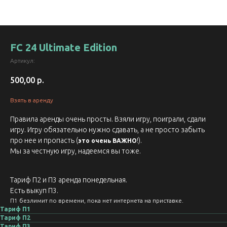
FC 24 Ultimate Edition
Артикул:
500,00
р.
Взять в аренду
Правила аренды очень просты. Взяли игру, поиграли, сдали
игру. Игру обязательно нужно сдавать, а не просто забыть
про нее и пропасть (
!).
это очень ВАЖНО
Мы за честную игру, надеемся вы тоже.
Тариф П2 и П3 аренда понедельная.
Есть выкуп П3.
П1 безлимит по времени, пока нет интернета на приставке.
Тариф П1
Тариф П2
Тариф П3